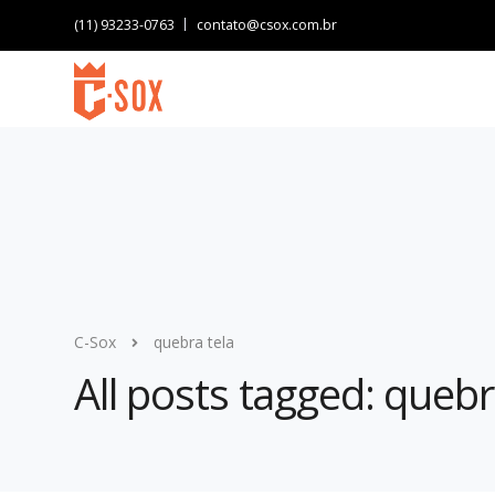
(11) 93233-0763
contato@csox.com.br
C-Sox
quebra tela
All posts tagged: quebr