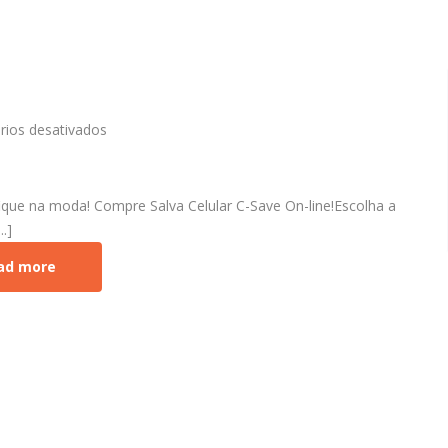
em
ios desativados
C-
Save
Salva
Celular
fique na moda! Compre Salva Celular C-Save On-line!Escolha a
.]
ad more